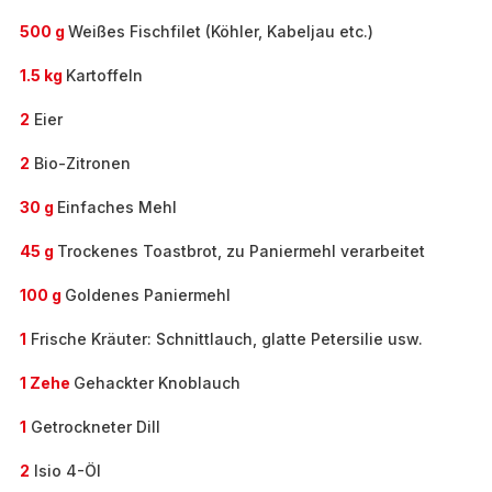
500 g
Weißes Fischfilet (Köhler, Kabeljau etc.)
1.5 kg
Kartoffeln
2
Eier
2
Bio-Zitronen
30 g
Einfaches Mehl
45 g
Trockenes Toastbrot, zu Paniermehl verarbeitet
100 g
Goldenes Paniermehl
1
Frische Kräuter: Schnittlauch, glatte Petersilie usw.
1 Zehe
Gehackter Knoblauch
1
Getrockneter Dill
2
Isio 4-Öl