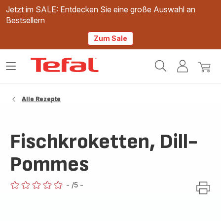
Jetzt im SALE: Entdecken Sie eine große Auswahl an
Bestsellern
Zum Sale
Tefal
Das
Mein
Mein
Homepage
Menü
Konto
Waren
öffnen
Alle Rezepte
Fischkroketten, Dill-
Pommes
-
/5
-
ratings.0