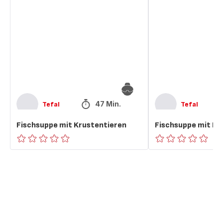
mit
Lachs
Krustentieren
47 Min.
Tefal
Tefal
Fischsuppe mit Krustentieren
Fischsuppe mit La
ratings.0
ratings.0