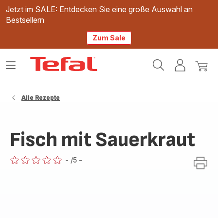
Jetzt im SALE: Entdecken Sie eine große Auswahl an
Bestsellern
Zum Sale
Tefal
Das
Mein
Mein
Homepage
Menü
Konto
Waren
öffnen
Alle Rezepte
Fisch mit Sauerkraut
-
/5
-
ratings.0