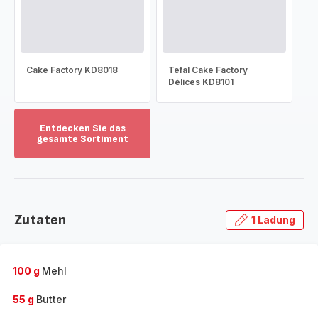
Cake Factory KD8018
Tefal Cake Factory
Délices KD8101
Entdecken Sie das
gesamte Sortiment
Mehr
anzeigen
-
Entdecken
Sie
Zutaten
1 Ladung
das
gesamte
Sortiment
-
100 g
Mehl
55 g
Butter