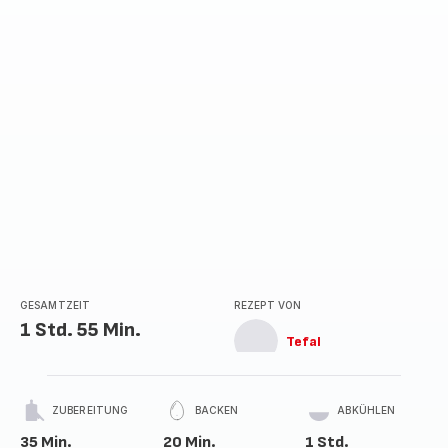
Sternen
(Durchschnitt)
GESAMTZEIT
REZEPT VON
1 Std. 55 Min.
Tefal
ZUBEREITUNG
BACKEN
ABKÜHLEN
35 Min.
20 Min.
1 Std.