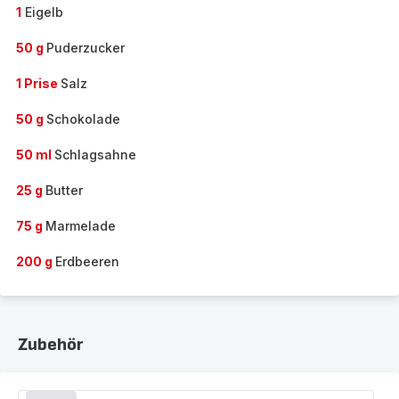
1
Eigelb
50 g
Puderzucker
1 Prise
Salz
50 g
Schokolade
50 ml
Schlagsahne
25 g
Butter
75 g
Marmelade
200 g
Erdbeeren
Zubehör