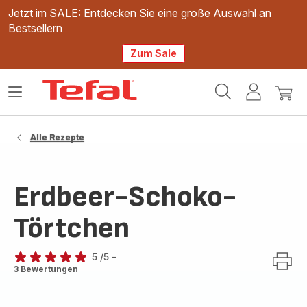
Jetzt im SALE: Entdecken Sie eine große Auswahl an
Bestsellern
Zum Sale
Tefal
Das
Mein
Mein
Homepage
Menü
Konto
Waren
öffnen
Alle Rezepte
Erdbeer-Schoko-
Törtchen
5
/5
-
Bewertung
3 Bewertungen
mit
5