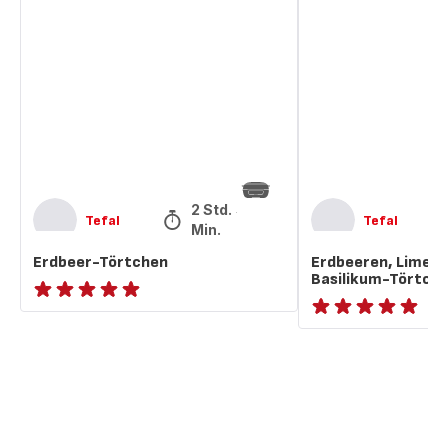
Törtchen
Limette
und
Basilikum-
Törtchen
2 Std. 44
Tefal
Tefal
Min.
Erdbeer-Törtchen
Erdbeeren, Limett
Basilikum-Törtch
ratings.NaN
ratings.NaN