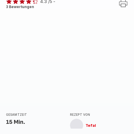
4.3
/5
-
ratings.4.3
3 Bewertungen
GESAMTZEIT
REZEPT VON
15 Min.
Tefal