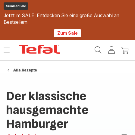
Summer Sale
Jetzt im SALE: Entdecken Sie eine große Auswahl an
Bestsellern
Zum Sale
Tefal
Das
Mein
Mein
Homepage
Menü
Konto
Waren
öffnen
Alle Rezepte
Der klassische
hausgemachte
Hamburger