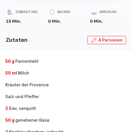
ZUBEREITUNG
BACKEN
ABKÜHLEN
15 Min.
0 Min.
0 Min.
Zutaten
4 Personen
50 g
Paniermehl
50 ml
Milch
Kräuter der Provence
Salz und Pfeffer
2
Eier, verquirlt
50 g
geriebener Käse
2
Knoblauchzehen, gehackt