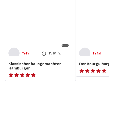
hausgemachter
Bourguiburger
Hamburger
15 Min.
Tefal
Tefal
Klassischer hausgemachter
Der Bourguiburge
Hamburger
ratings.NaN
Bewertung
mit
5
Sternen
(Durchschnitt)