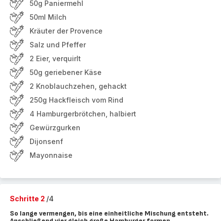
50g Paniermehl
50ml Milch
Kräuter der Provence
Salz und Pfeffer
2 Eier, verquirlt
50g geriebener Käse
2 Knoblauchzehen, gehackt
250g Hackfleisch vom Rind
4 Hamburgerbrötchen, halbiert
Gewürzgurken
Dijonsenf
Mayonnaise
Schritte 2
/4
So lange vermengen, bis eine einheitliche Mischung entsteht.
Anschließend vier gleich große Hamburger formen.