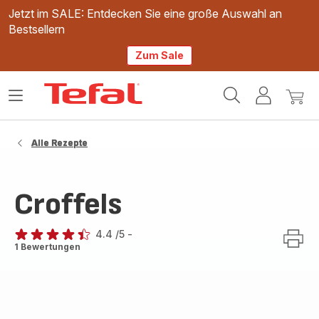
Jetzt im SALE: Entdecken Sie eine große Auswahl an
Bestsellern
Zum Sale
Tefal
Das
Mein
Mein
Homepage
Menü
Konto
Waren
öffnen
Alle Rezepte
Croffels
4.4
/5
-
ratings.4.4
1 Bewertungen