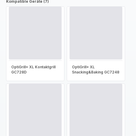
Kompatible Geräte (7)
OptiGrill+ XL Kontaktgrill
OptiGrill+ XL
GC728D
Snacking&Baking GC7248