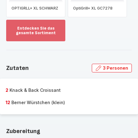
OPTIGRLL+ XL SCHWARZ
OptiGrill+ XL GC7278
Entdecken Sie das
gesamte Sortiment
Mehr
anzeigen
-
Entdecken
Sie
Zutaten
3 Personen
das
gesamte
Sortiment
-
2
Knack & Back Croissant
12
Berner Würstchen (klein)
Zubereitung