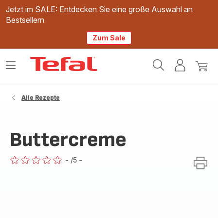
Jetzt im SALE: Entdecken Sie eine große Auswahl an
Bestsellern
Zum Sale
Tefal
Das
Mein
Mein
Homepage
Menü
Konto
Waren
öffnen
Alle Rezepte
Buttercreme
-
/5
-
ratings.0