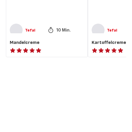
10 Min.
Tefal
Tefal
Mandelcreme
Kartoffelcremesu
ratings.NaN
ratings.NaN