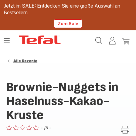
Jetzt im SALE: Entdecken Sie eine große Auswahl an
Bestsellern
Zum Sale
Tefal
Das
Mein
Mein
Homepage
Menü
Konto
Waren
öffnen
Alle Rezepte
Brownie-Nuggets in
Haselnuss-Kakao-
Kruste
-
/5
-
ratings.0