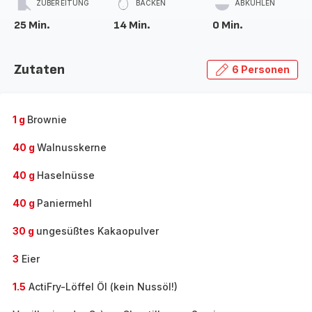
ZUBEREITUNG
BACKEN
ABKÜHLEN
25 Min.
14 Min.
0 Min.
Zutaten
6 Personen
1 g
Brownie
40 g
Walnusskerne
40 g
Haselnüsse
40 g
Paniermehl
30 g
ungesüßtes Kakaopulver
3
Eier
1.5
ActiFry-Löffel Öl (kein Nussöl!)