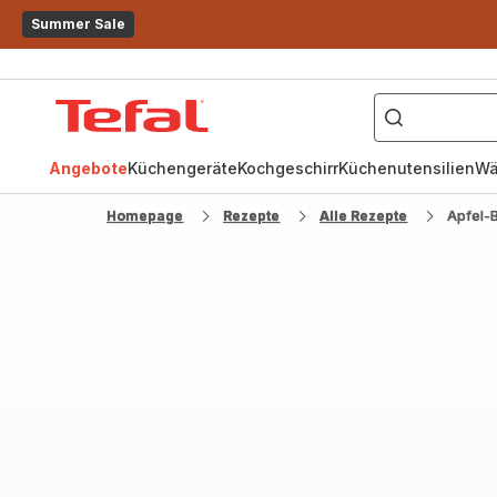
Summer Sale
["OptiGrill","Easy
Fry","Pfanne"]
Tefal
Homepage
Angebote
Küchengeräte
Kochgeschirr
Küchenutensilien
Wä
Homepage
Rezepte
Alle Rezepte
Apfel-