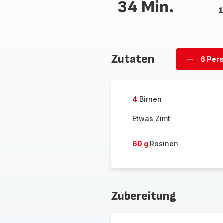
34 Min.
1
Zutaten
6 Per
Personen
löschen
4
Birnen
Etwas Zimt
60 g
Rosinen
Zubereitung