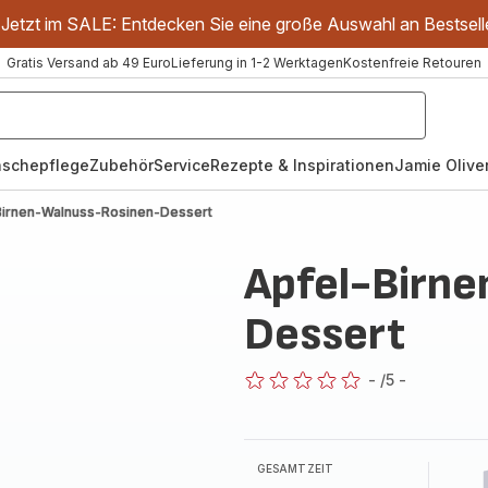
Jetzt im SALE: Entdecken Sie eine große Auswahl an Bestsell
Gratis Versand ab 49 Euro
Lieferung in 1-2 Werktagen
Kostenfreie Retouren
schepflege
Zubehör
Service
Rezepte & Inspirationen
Jamie Oliver
Birnen-Walnuss-Rosinen-Dessert
Apfel-Birn
Dessert
-
/5
-
ratings.0
GESAMTZEIT