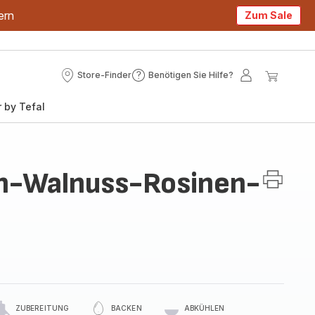
ern
Zum Sale
Store-Finder
Benötigen Sie Hilfe?
Store-
Benötigen
Mein
Mein
Finder
Sie
Konto
Waren
 by Tefal
Hilfe?
en-Walnuss-Rosinen-
ZUBEREITUNG
BACKEN
ABKÜHLEN