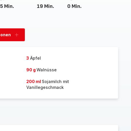
5 Min.
19 Min.
0 Min.
sonen
Personen
hinzufügen
3
Äpfel
90 g
Walnüsse
200 ml
Sojamilch mit
Vanillegeschmack