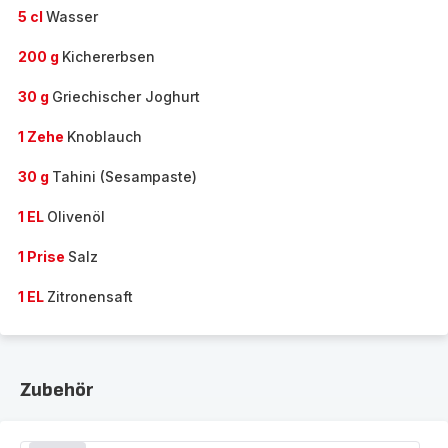
5 cl
Wasser
200 g
Kichererbsen
30 g
Griechischer Joghurt
1 Zehe
Knoblauch
30 g
Tahini (Sesampaste)
1 EL
Olivenöl
1 Prise
Salz
1 EL
Zitronensaft
Zubehör