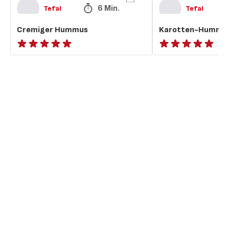
6 Min.
Tefal
Tefal
Cremiger Hummus
Karotten-Hummu
ratings.NaN
ratings.NaN