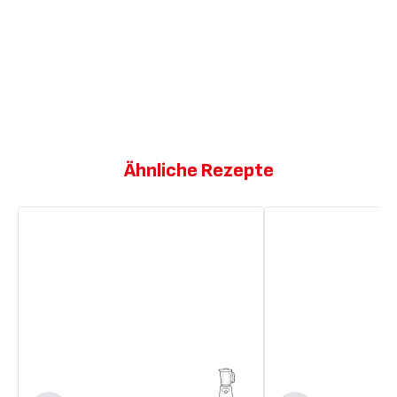
Ähnliche Rezepte
Cremiger
Karotten-
Hummus
Hummus