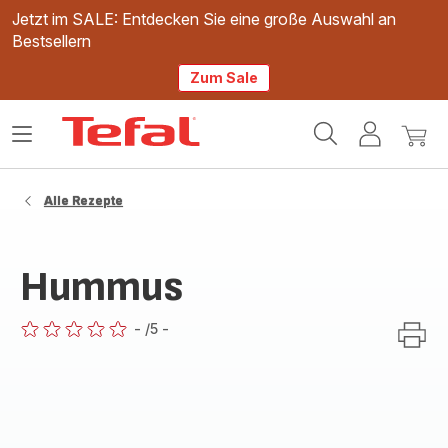
Jetzt im SALE: Entdecken Sie eine große Auswahl an
Bestsellern
Zum Sale
Tefal
Das
Mein
Mein
Homepage
Menü
Konto
Waren
öffnen
Alle Rezepte
Hummus
-
/5
-
ratings.0