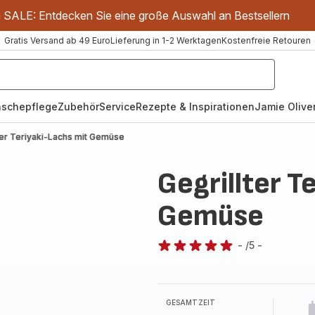
m SALE: Entdecken Sie eine große Auswahl an Bestsellern
Gratis Versand ab 49 Euro
Lieferung in 1-2 Werktagen
Kostenfreie Retouren
schepflege
Zubehör
Service
Rezepte & Inspirationen
Jamie Oliver
ter Teriyaki-Lachs mit Gemüse
Gegrillter T
Gemüse
-
/5
-
Bewertung
mit
5
Sternen
GESAMTZEIT
(Durchschnitt)