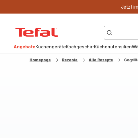
Jetzt i
["OptiGrill","Easy
Fry","Pfanne"]
Tefal
Homepage
Angebote
Küchengeräte
Kochgeschirr
Küchenutensilien
Wä
Homepage
Rezepte
Alle Rezepte
Gegrill