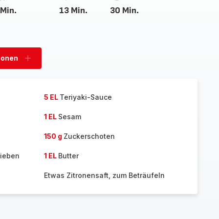
 Min.
13 Min.
30 Min.
sonen
Personen
hinzufügen
5 EL
Teriyaki-Sauce
1 EL
Sesam
150 g
Zuckerschoten
lieben
1 EL
Butter
Etwas Zitronensaft, zum Beträufeln