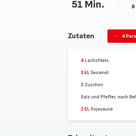
51 Min.
8
Zutaten
4 Per
Personen
löschen
4
Lachsfilets
3 EL
Sesamöl
2
Zucchini
Salz und Pfeffer, nach Be
2 EL
Sojasauce