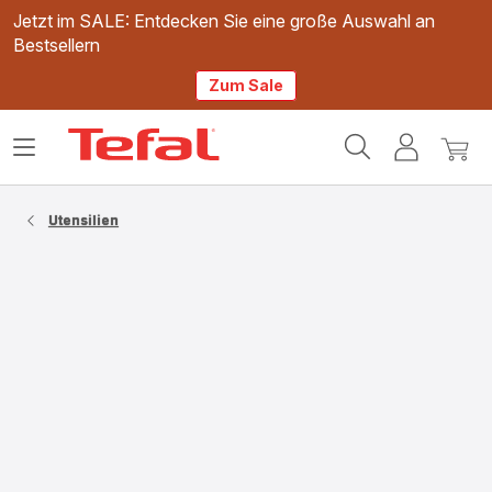
Jetzt im SALE: Entdecken Sie eine große Auswahl an
Bestsellern
Zum Sale
Tefal
Das
Mein
Mein
Homepage
Menü
Konto
Waren
öffnen
Utensilien