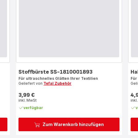
Stoffbürste SS-1810001893
Ha
Für ultraschnelles Glätten Ihrer Textilien
Für
Geliefert von
Tefal Zubehör
Gel
3,99 €
4,
Preis
Prei
inkl. MwSt
inkl
verfügbar
v
Zum Warenkorb hinzufügen