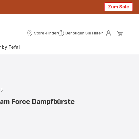
Zum Sale
Store-Finder
Benötigen Sie Hilfe?
Store-
Benötigen
Mein
Mein
Finder
Sie
Konto
Waren
 by Tefal
Hilfe?
J5
eam Force Dampfbürste