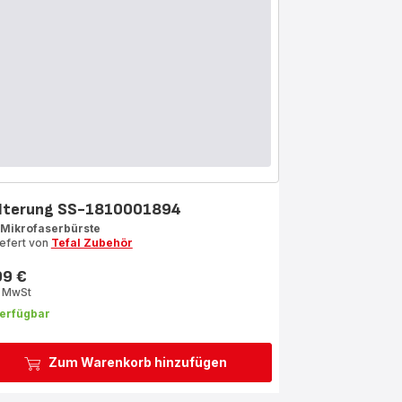
lterung SS-1810001894
 Mikrofaserbürste
iefert von
Tefal Zubehör
99 €
s
. MwSt
erfügbar
Zum Warenkorb hinzufügen