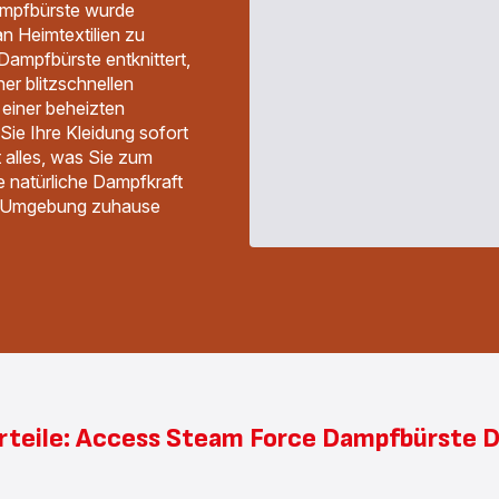
ampfbürste wurde
an Heimtextilien zu
 Dampfbürste entknittert,
ner blitzschnellen
einer beheizten
ie Ihre Kleidung sofort
t alles, was Sie zum
 natürliche Dampfkraft
de Umgebung zuhause
rteile: Access Steam Force Dampfbürste