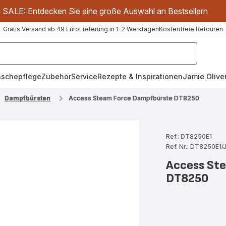
m SALE: Entdecken Sie eine große Auswahl an Bestsellern
Gratis Versand ab 49 Euro
Lieferung in 1-2 Werktagen
Kostenfreie Retouren
schepflege
Zubehör
Service
Rezepte & Inspirationen
Jamie Oliver
Dampfbürsten
Access Steam Force Dampfbürste DT8250
Ref.: DT8250E1
Ref. Nr.: DT8250E1/
Access St
DT8250