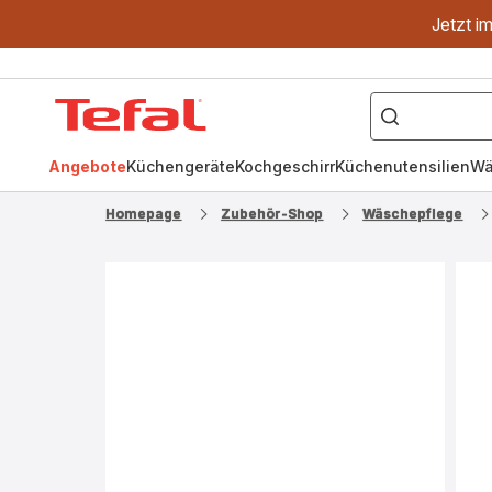
Jetzt i
["OptiGrill","Easy
Fry","Pfanne"]
Tefal
Homepage
Angebote
Küchengeräte
Kochgeschirr
Küchenutensilien
Wä
Homepage
Zubehör-Shop
Wäschepflege