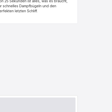
on 25 Sekunden ist alles, was es braucht,
ür schnelles Dampfbügeln und den
erfekten letzten Schliff.