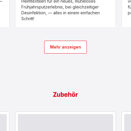
 —
Heimtextilien für ein neues, müheloses
v
Frühjahrsputzerlebnis, bei gleichzeitiger
f
Desinfektion, — alles in einem einfachen
p
Schritt!
Mehr anzeigen
Zubehör