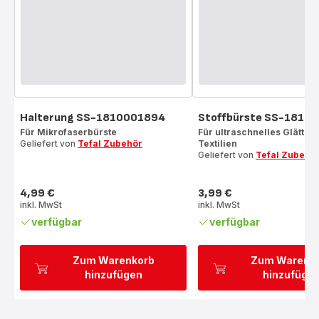
Halterung SS-1810001894
Stoffbürste SS-1810
Für Mikrofaserbürste
Für ultraschnelles Glätten 
Geliefert von
Tefal Zubehör
Textilien
Geliefert von
Tefal Zubehö
4,99 €
3,99 €
Preis
Preis
inkl. MwSt
inkl. MwSt
verfügbar
verfügbar
Zum Warenkorb
Zum Warenk
hinzufügen
hinzufüge