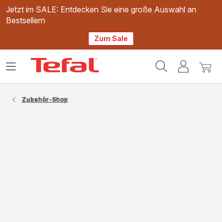
Jetzt im SALE: Entdecken Sie eine große Auswahl an
Bestsellern
Zum Sale
Tefal
Das
Mein
Mein
Homepage
Menü
Konto
Waren
öffnen
Zubehör-Shop