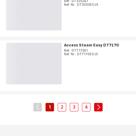
Ref.: DT3053E1
Ref. Nr.: DT3053E1/J5
Access Steam Easy DT7170
Ref.: DT7170E1
Ref. Nr.: DT7170E1/J5
1
2
3
4
navigation.pagination.actions.prev
-
-
-
-
navigation.pagin
navigation.pagination.a11y.page
navigation.pagination.a11y.page
navigation.pagination.a11y.
navigation.pagination.