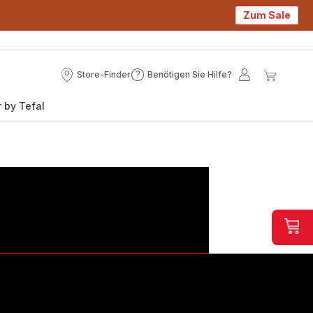
Zum Sale
Store-Finder
Benötigen Sie Hilfe?
Store-
Benötigen
Mein
Mein
Finder
Sie
Konto
Waren
 by Tefal
Hilfe?