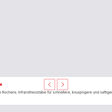
e
Vorherige
Weiter
Easy
Easy
Kochens. Infrarotheizstäbe für schnellere, knusprigere und saftige
Fry
Fry
Infrared
Infrared
kaufen
kaufen
–
–