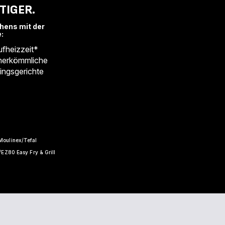
TIGER.
hens mit der
e:
ufheizzeit*
 herkömmliche
lingsgerichte
Moulinex/Tefal
/EZ80 Easy Fry & Grill