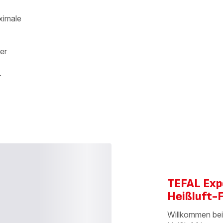
ganze
ganze
Familie.
Familie.
ximale
der
.
TEFAL Expe
Heißluft-F
Willkommen bei