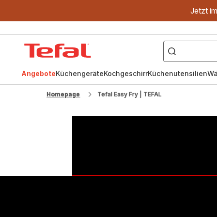
Jetzt i
["OptiGrill","Easy
Fry","Pfanne"]
Tefal
Homepage
Angebote
Küchengeräte
Kochgeschirr
Küchenutensilien
Wä
Homepage
Tefal Easy Fry | TEFAL