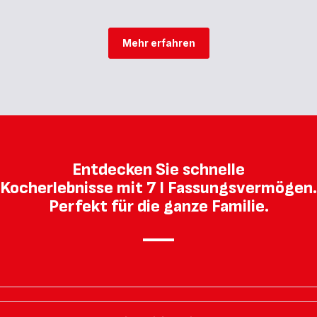
Tefal
Tefal
Heißluftfritteuse
Heißluftfritteuse
|
|
Mehr erfahren
TEFAL
TEFAL
Entdecke
Entdecke
die
die
Zukunft
Zukunft
des
des
Kochens
Kochens
und
und
<br/>perfektioniere
<br/>perfektioniere
Entdecken Sie schnelle
deine
deine
Lieblingsgerichte.
Lieblingsgerichte.
Kocherlebnisse mit 7 l Fassungsvermögen.
Perfekt für die ganze Familie.