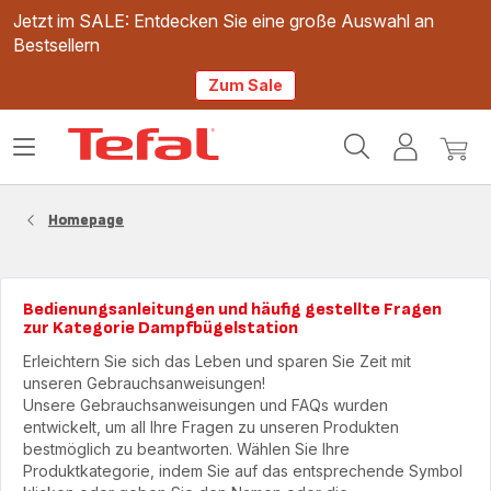
Jetzt im SALE: Entdecken Sie eine große Auswahl an
Bestsellern
Zum Sale
Tefal
Das
Mein
Mein
Homepage
Menü
Konto
Waren
öffnen
Homepage
Bedienungsanleitungen und häufig gestellte Fragen
zur Kategorie Dampfbügelstation
Erleichtern Sie sich das Leben und sparen Sie Zeit mit
unseren Gebrauchsanweisungen!
Unsere Gebrauchsanweisungen und FAQs wurden
entwickelt, um all Ihre Fragen zu unseren Produkten
bestmöglich zu beantworten. Wählen Sie Ihre
Produktkategorie, indem Sie auf das entsprechende Symbol