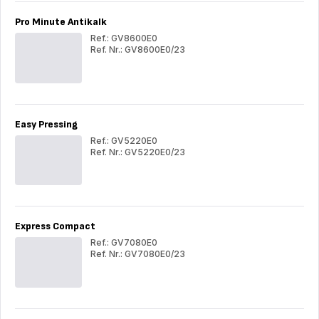
Pro Minute Antikalk
Ref.: GV8600E0
Ref. Nr.: GV8600E0/23
Pro
Pro
Minute
Min
Antikalk
Ant
Easy Pressing
Ref.: GV5220E0
Ref. Nr.: GV5220E0/23
Easy
Eas
Pressing
Pre
Express Compact
Ref.: GV7080E0
Ref. Nr.: GV7080E0/23
Express
Exp
Compact
Com