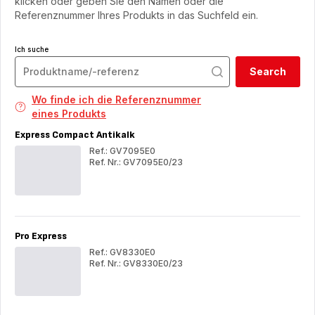
klicken oder geben Sie den Namen oder die
Referenznummer Ihres Produkts in das Suchfeld ein.
Ich suche
Search
Wo finde ich die Referenznummer
eines Produkts
Express Compact Antikalk
Ref.: GV7095E0
Ref. Nr.: GV7095E0/23
Express
Exp
Compact
Com
Antikalk
Ant
Pro Express
Ref.: GV8330E0
Ref. Nr.: GV8330E0/23
Pro
Pro
Express
Exp