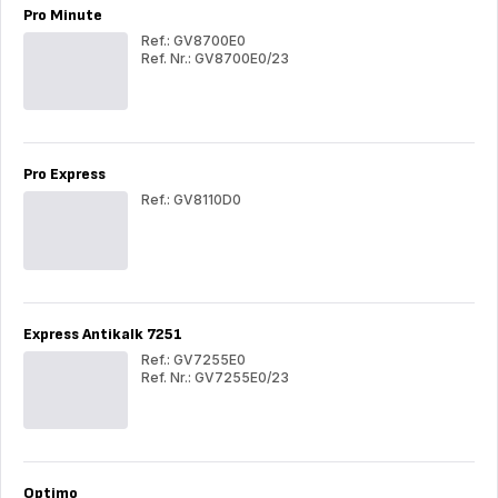
Pro Minute
Ref.: GV8700E0
Ref. Nr.: GV8700E0/23
Pro
Pro
Minute
Min
Pro Express
Ref.: GV8110D0
Pro
Exp
Express Antikalk 7251
Ref.: GV7255E0
Ref. Nr.: GV7255E0/23
Express
Exp
Antikalk
Ant
7251
725
Optimo