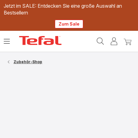
Jetzt im SALE: Entdecken Sie eine große Auswahl an
Bestsellern
Zum Sale
Tefal
Das
Mein
Mein
Homepage
Menü
Konto
Waren
öffnen
Zubehör-Shop