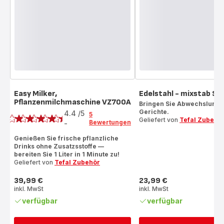
Easy Milker,
Edelstahl - mixstab S
Pflanzenmilchmaschine VZ700A
Bewertung
Bringen Sie Abwechslung i
Gerichte.
4.4
/5
5
Geliefert von
Tefal Zubehö
Bewertungen
-
ratings.4.4
Genießen Sie frische pflanzliche
Drinks ohne Zusatzsstoffe —
bereiten Sie 1 Liter in 1 Minute zu!
Geliefert von
Tefal Zubehör
39,99 €
23,99 €
Preis
Preis
inkl. MwSt
inkl. MwSt
verfügbar
verfügbar