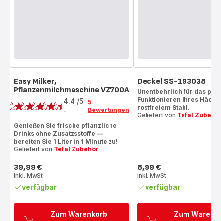
Easy Milker,
Deckel SS-193038
Pflanzenmilchmaschine VZ700A
Bewertung
Unentbehrlich für das perf
Funktionieren Ihres Häcks
4.4
/5
5
rostfreiem Stahl.
Bewertungen
-
ratings.4.4
Geliefert von
Tefal Zubehö
Genießen Sie frische pflanzliche
Drinks ohne Zusatzsstoffe —
bereiten Sie 1 Liter in 1 Minute zu!
Geliefert von
Tefal Zubehör
39,99 €
8,99 €
Preis
Preis
inkl. MwSt
inkl. MwSt
verfügbar
verfügbar
Zum Warenkorb
Zum Warenk