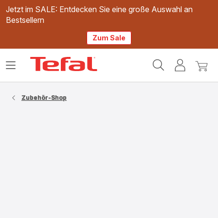
Jetzt im SALE: Entdecken Sie eine große Auswahl an
Bestsellern
Zum Sale
Tefal
Das
Mein
Mein
Homepage
Menü
Konto
Waren
öffnen
Zubehör-Shop