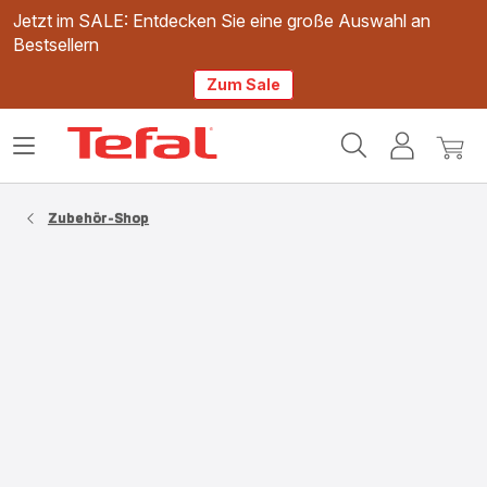
Jetzt im SALE: Entdecken Sie eine große Auswahl an
Bestsellern
Zum Sale
Tefal
Das
Mein
Mein
Homepage
Menü
Konto
Waren
öffnen
Zubehör-Shop