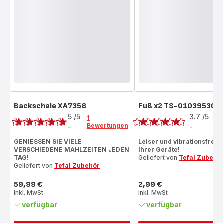
Backschale XA7358
Fuß x2 TS-01039530
Bewertung
Bewertung
5
/5
3.7
/5
1
3
Bewertungen
Be
-
-
Bewertung
ratings.3.7
mit
GENIESSEN SIE VIELE
Leiser und vibrationsfreier
VERSCHIEDENE MAHLZEITEN JEDEN
Ihrer Geräte!
5
TAG!
Geliefert von
Tefal Zubehö
Sternen
Geliefert von
Tefal Zubehör
(Durchschnitt)
59,99 €
2,99 €
Preis
Preis
inkl. MwSt
inkl. MwSt
verfügbar
verfügbar