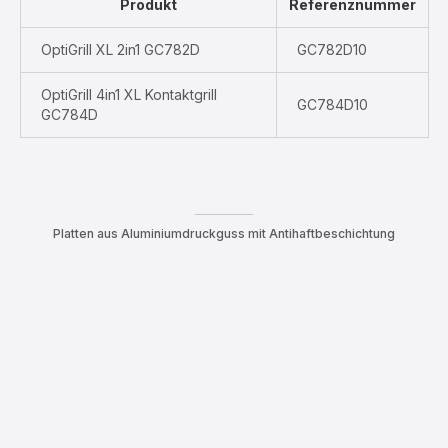
Produkt
Referenznummer
OptiGrill XL 2in1 GC782D
GC782D10
OptiGrill 4in1 XL Kontaktgrill
GC784D10
GC784D
Platten aus Aluminiumdruckguss mit Antihaftbeschichtung