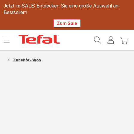
Jetzt im SALE: Entdecken Sie eine große Auswahl an
Bestsellern
Zum Sale
Tefal
Das
Mein
Mein
Homepage
Menü
Konto
Waren
öffnen
Zubehör-Shop