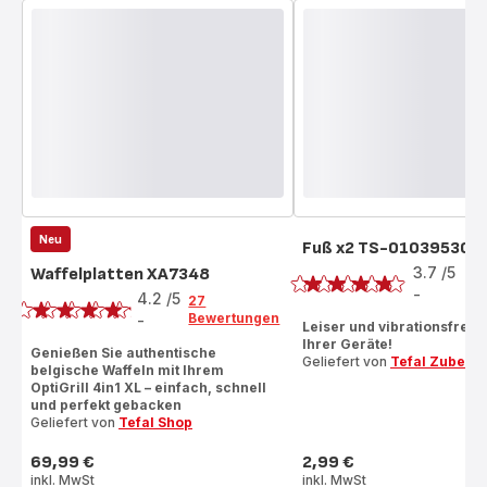
Neu
Fuß x2 TS-01039530
Bewertung
3.7
/5
Waffelplatten XA7348
3
Bewertung
Be
-
4.2
/5
27
ratings.3.7
Bewertungen
-
Leiser und vibrationsfreier
ratings.4.2
Ihrer Geräte!
Genießen Sie authentische
Geliefert von
Tefal Zubehö
belgische Waffeln mit Ihrem
OptiGrill 4in1 XL – einfach, schnell
und perfekt gebacken
Geliefert von
Tefal Shop
69,99 €
2,99 €
Preis
Preis
inkl. MwSt
inkl. MwSt