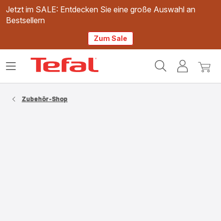
Jetzt im SALE: Entdecken Sie eine große Auswahl an
Bestsellern
Zum Sale
Tefal
Das
Mein
Mein
Homepage
Menü
Konto
Waren
öffnen
Zubehör-Shop