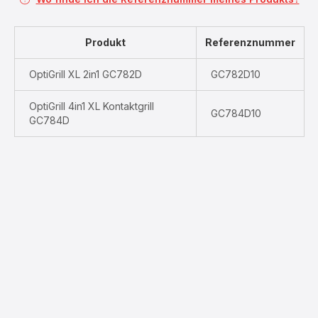
Produkt
Referenznummer
OptiGrill XL 2in1 GC782D
GC782D10
OptiGrill 4in1 XL Kontaktgrill
GC784D10
GC784D