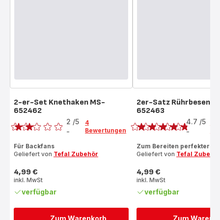
2-er-Set Knethaken MS-
2er-Satz Rührbesen M
652462
652463
Bewertung
Bewertung
2
/5
4.7
/5
4
7
Bewertungen
Be
-
-
Bewertung
ratings.4.7
mit
Für Backfans
Zum Bereiten perfekter E
Geliefert von
Tefal Zubehör
Geliefert von
Tefal Zubehö
2
Sternen
4,99 €
4,99 €
(Durchschnitt)
Preis
Preis
inkl. MwSt
inkl. MwSt
verfügbar
verfügbar
Zum Warenkorb
Zum Warenk