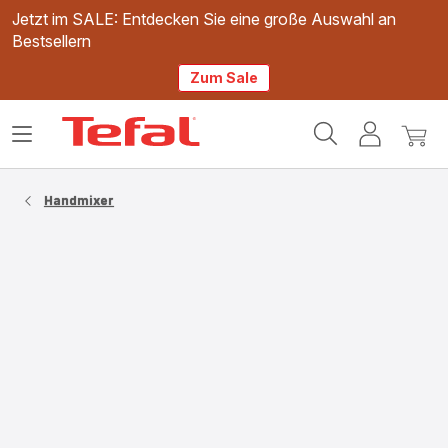
Jetzt im SALE: Entdecken Sie eine große Auswahl an
Bestsellern
Zum Sale
Tefal
Das
Mein
Mein
Homepage
Menü
Konto
Waren
öffnen
Handmixer