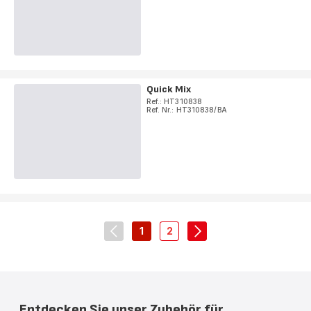
Quick Mix
Ref.: HT310838
Ref. Nr.: HT310838/BA
1
2
navigation.pagination.actions.prev
-
-
navigation.pagination.
navigation.pagination.a11y.page
navigation.pagination.a11y.
Entdecken Sie unser Zubehör für