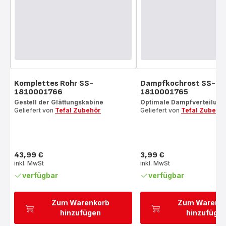
Komplettes Rohr SS-
Dampfkochrost SS-
1810001766
1810001765
Gestell der Glättungskabine
Optimale Dampfverteilung
Geliefert von
Tefal Zubehör
Geliefert von
Tefal Zubehö
43,99 €
3,99 €
Preis
Preis
inkl. MwSt
inkl. MwSt
verfügbar
verfügbar
Zum Warenkorb
Zum Warenk
hinzufügen
hinzufüge