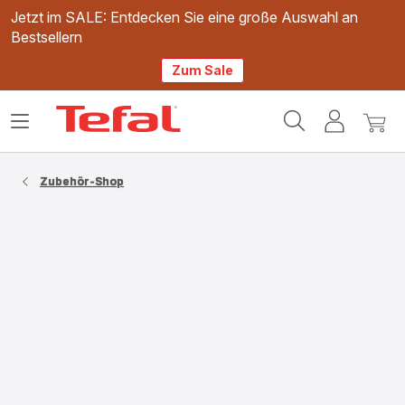
Jetzt im SALE: Entdecken Sie eine große Auswahl an
Bestsellern
Zum Sale
Tefal
Das
Mein
Mein
Homepage
Menü
Konto
Waren
öffnen
Zubehör-Shop