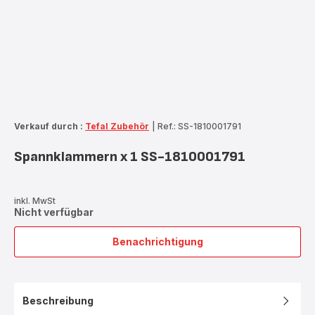
Verkauf durch :
Tefal Zubehör
|
Ref.: SS-1810001791
Spannklammern x 1 SS-1810001791
inkl. MwSt
Nicht verfügbar
Benachrichtigung
Spannklammern
x
1
SS-
Beschreibung
1810001791