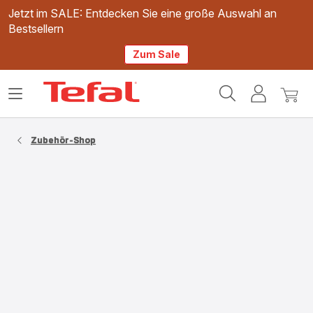
Jetzt im SALE: Entdecken Sie eine große Auswahl an
Bestsellern
Zum Sale
Tefal
Das
Mein
Mein
Homepage
Menü
Konto
Waren
öffnen
Zubehör-Shop