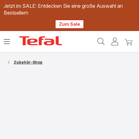
Jetzt im SALE: Entdecken Sie eine große Auswahl an
Bestsellern
Zum Sale
Tefal
Das
Mein
Mein
Homepage
Menü
Konto
Waren
öffnen
Zubehör-Shop