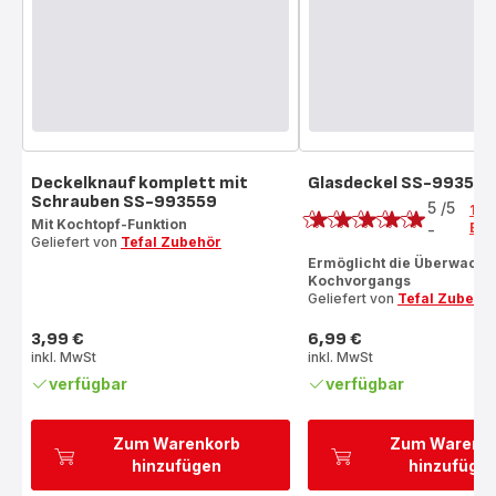
Deckelknauf komplett mit
Glasdeckel SS-993552
Bewertung
Schrauben SS-993559
5
/5
1
Mit Kochtopf-Funktion
Bew
-
Bewertung
Geliefert von
Tefal Zubehör
mit
Ermöglicht die Überwachu
Kochvorgangs
5
Geliefert von
Tefal Zubehö
Sternen
(Durchschnitt)
3,99 €
6,99 €
Preis
Preis
inkl. MwSt
inkl. MwSt
verfügbar
verfügbar
Zum Warenkorb
Zum Warenk
hinzufügen
hinzufüge