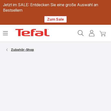
Jetzt im SALE: Entdecken Sie eine große Auswahl an
Bestsellern
Zum Sale
Tefal
Das
Mein
Mein
Homepage
Menü
Konto
Waren
öffnen
Zubehör-Shop