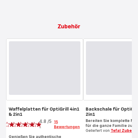
Zubehör
Waffelplatten für OptiGrill 4in1
Backschale für OptiGril
& 2in1
2in1
Bewertung
Bereiten Sie komplette Ma
4.8
/5
15
für die ganze Familie zu!
Bewertungen
-
ratings.4.8
Geliefert von
Tefal Zubehö
Genießen Sie authentische