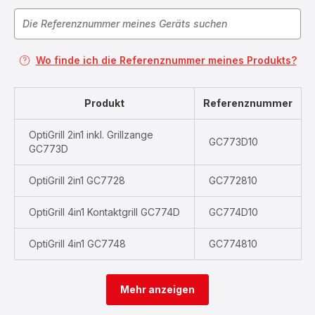
Wo finde ich die Referenznummer meines Produkts?
Produkt
Referenznummer
OptiGrill 2in1 inkl. Grillzange
GC773D10
GC773D
OptiGrill 2in1 GC7728
GC772810
OptiGrill 4in1 Kontaktgrill GC774D
GC774D10
OptiGrill 4in1 GC7748
GC774810
Mehr anzeigen