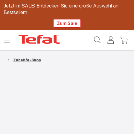
Jetzt im SALE: Entdecken Sie eine große Auswahl an
Bestsellern
Zum Sale
Tefal
Das
Mein
Mein
Homepage
Menü
Konto
Waren
öffnen
Zubehör-Shop