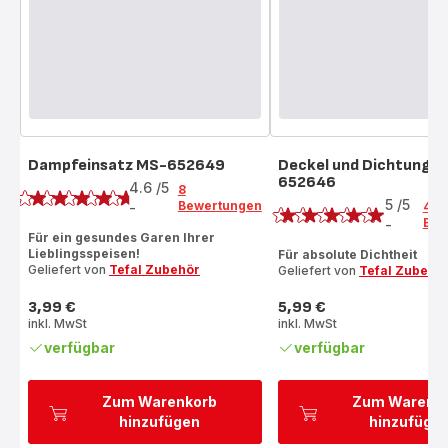
Dampfeinsatz MS-652649
Deckel und Dichtung 
Bewertung
652646
Bewertung
4.6
/5
8
5
/5
Bewertungen
-
4
ratings.4.6
Bew
-
Bewertung
Für ein gesundes Garen Ihrer
mit
Lieblingsspeisen!
Für absolute Dichtheit
Geliefert von
Tefal Zubehör
Geliefert von
Tefal Zubehö
5
Sternen
3,99 €
5,99 €
(Durchschnitt)
Preis
Preis
inkl. MwSt
inkl. MwSt
verfügbar
verfügbar
Zum Warenkorb
Zum Warenk
hinzufügen
hinzufüge