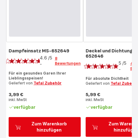
Dampfeinsatz MS-652649
Deckel und Dichtung 
Bewertung
652646
Bewertung
4.6
/5
8
5
/5
Bewertungen
-
4
ratings.4.6
Bew
-
Bewertung
Für ein gesundes Garen Ihrer
mit
Lieblingsspeisen!
Für absolute Dichtheit
Geliefert von
Tefal Zubehör
Geliefert von
Tefal Zubehö
5
Sternen
3,99 €
5,99 €
(Durchschnitt)
Preis
Preis
inkl. MwSt
inkl. MwSt
verfügbar
verfügbar
Zum Warenkorb
Zum Warenk
hinzufügen
hinzufüge