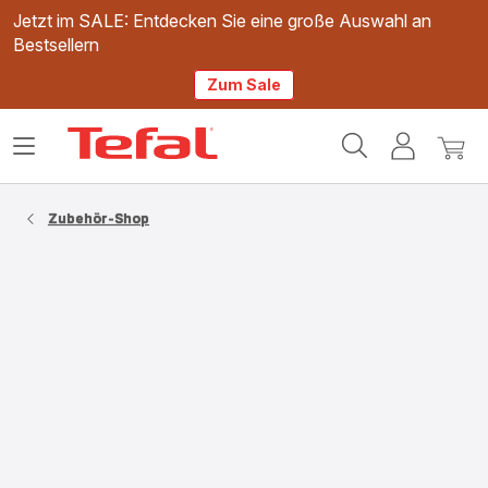
Jetzt im SALE: Entdecken Sie eine große Auswahl an
Bestsellern
Zum Sale
Tefal
Das
Mein
Mein
Homepage
Menü
Konto
Waren
öffnen
Zubehör-Shop