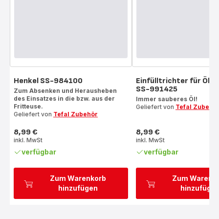
Henkel SS-984100
Einfülltrichter für Ölb
SS-991425
Zum Absenken und Herausheben
des Einsatzes in die bzw. aus der
Immer sauberes Öl!
Fritteuse.
Geliefert von
Tefal Zubehö
Geliefert von
Tefal Zubehör
8,99 €
8,99 €
Preis
Preis
inkl. MwSt
inkl. MwSt
verfügbar
verfügbar
Zum Warenkorb
Zum Warenk
hinzufügen
hinzufüge