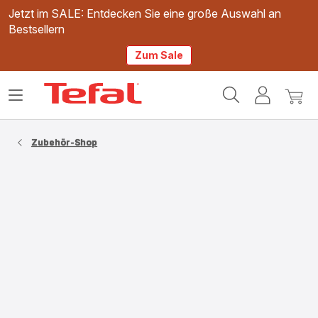
Jetzt im SALE: Entdecken Sie eine große Auswahl an
Bestsellern
Zum Sale
Tefal
Das
Mein
Mein
Homepage
Menü
Konto
Waren
öffnen
Zubehör-Shop