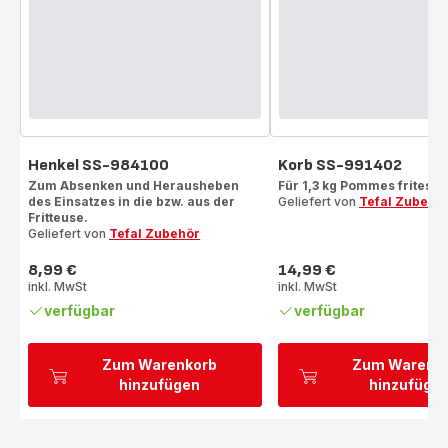
Henkel SS-984100
Korb SS-991402
Zum Absenken und Herausheben
Für 1,3 kg Pommes frites!
des Einsatzes in die bzw. aus der
Geliefert von
Tefal Zubehö
Fritteuse.
Geliefert von
Tefal Zubehör
8,99 €
14,99 €
Preis
Preis
inkl. MwSt
inkl. MwSt
verfügbar
verfügbar
Zum Warenkorb
Zum Warenk
hinzufügen
hinzufüge