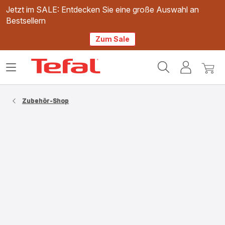
Jetzt im SALE: Entdecken Sie eine große Auswahl an
Bestsellern
Zum Sale
Tefal
Das
Mein
Mein
Homepage
Menü
Konto
Waren
öffnen
Zubehör-Shop