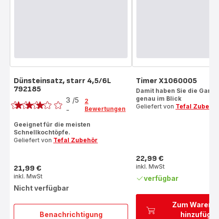
Dünsteinsatz, starr 4,5/6L
Timer X1060005
792185
Bewertung
Damit haben Sie die Garzei
genau im Blick
3
/5
2
Geliefert von
Tefal Zubehö
Bewertungen
-
Bewertung
mit
Geeignet für die meisten
Schnellkochtöpfe.
3
Geliefert von
Tefal Zubehör
Sternen
(Durchschnitt)
22,99 €
Preis
inkl. MwSt
21,99 €
Preis
inkl. MwSt
verfügbar
Nicht verfügbar
Zum Warenk
Benachrichtigung
hinzufüge
Dünsteinsatz,