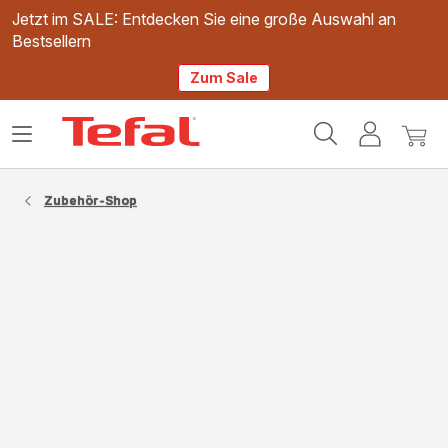
Jetzt im SALE: Entdecken Sie eine große Auswahl an
Bestsellern
Zum Sale
Tefal
Das
Mein
Mein
Homepage
Menü
Konto
Waren
öffnen
Zubehör-Shop