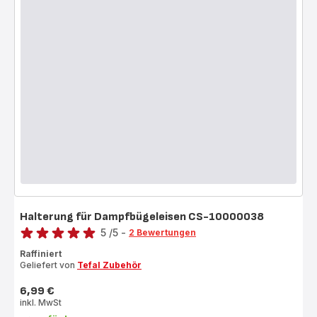
Halterung für Dampfbügeleisen CS-10000038
Bewertung
5
/5
-
2 Bewertungen
Bewertung
Raffiniert
mit
Geliefert von
Tefal Zubehör
5
Sternen
6,99 €
Preis
(Durchschnitt)
inkl. MwSt