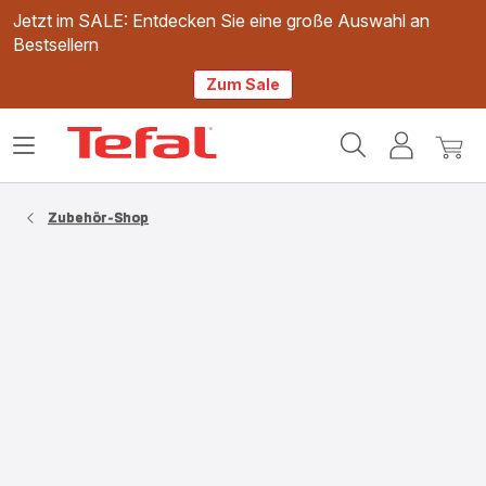
Jetzt im SALE: Entdecken Sie eine große Auswahl an
Bestsellern
Zum Sale
Tefal
Das
Mein
Mein
Homepage
Menü
Konto
Waren
öffnen
Zubehör-Shop