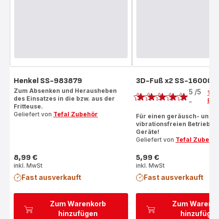
Henkel SS-983879
3D-Fuß x2 SS-160000
Bewertung
Zum Absenken und Herausheben
5
/5
1
des Einsatzes in die bzw. aus der
Bew
-
Bewertung
Fritteuse.
Geliefert von
Tefal Zubehör
mit
Für einen geräusch- und
vibrationsfreien Betrieb Ih
5
Geräte!
Sternen
Geliefert von
Tefal Zubehö
(Durchschnitt)
8,99 €
5,99 €
Preis
Preis
inkl. MwSt
inkl. MwSt
Fast ausverkauft
Fast ausverkauft
Zum Warenkorb
Zum Warenk
hinzufügen
hinzufüge