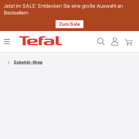
Jetzt im SALE: Entdecken Sie eine große Auswahl an
Bestsellern
Zum Sale
Tefal
Das
Mein
Mein
Homepage
Menü
Konto
Waren
öffnen
Zubehör-Shop