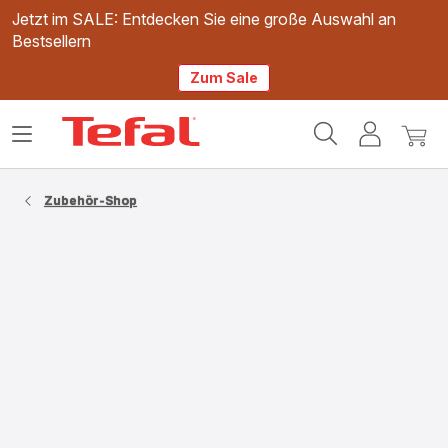
Jetzt im SALE: Entdecken Sie eine große Auswahl an
Bestsellern
Zum Sale
Tefal
Das
Mein
Mein
Homepage
Menü
Konto
Waren
öffnen
Zubehör-Shop