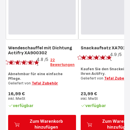
Wendeschauffel mit Dichtung
Snackaufsatz XA7010
Bewertung
Actifry XA900302
Bewertung
4.9
/5
8
4.8
/5
Be
22
-
ratings.4.9
Bewertungen
-
ratings.4.8
Kaufen Sie den Snackeinsa
Ihren ActiFry.
Abnehmbar für eine einfache
Geliefert von
Tefal Zubehö
Pflege.
Geliefert von
Tefal Zubehör
16,99 €
23,99 €
Preis
Preis
inkl. MwSt
inkl. MwSt
verfügbar
verfügbar
Zum Warenkorb
Zum Warenk
hinzufügen
hinzufüge