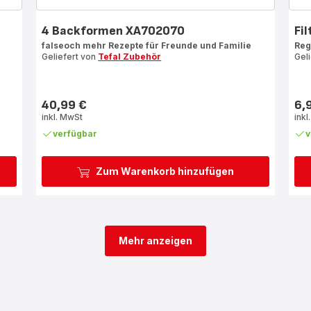
4 Backformen XA702070
Fi
falseoch mehr Rezepte für Freunde und Familie
Reg
Geliefert von
Tefal Zubehör
Gel
40,99 €
6,
Preis
Prei
inkl. MwSt
inkl
verfügbar
v
Zum Warenkorb hinzufügen
Mehr anzeigen