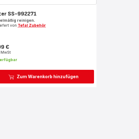
lter SS-992271
elmäßig reinigen.
iefert von
Tefal Zubehör
99 €
s
. MwSt
erfügbar
Zum Warenkorb hinzufügen