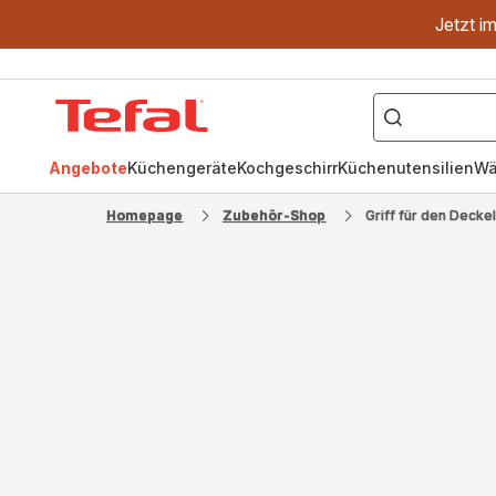
Jetzt i
["OptiGrill","Easy
Fry","Pfanne"]
Tefal
Homepage
Angebote
Küchengeräte
Kochgeschirr
Küchenutensilien
Wä
Homepage
Zubehör-Shop
Griff für den Deck