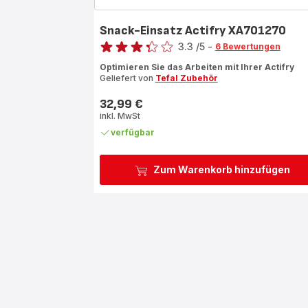
Snack-Einsatz Actifry XA701270
Bewertung
3.3
/5
-
6 Bewertungen
ratings.3.3
Optimieren Sie das Arbeiten mit Ihrer Actifry
Geliefert von
Tefal Zubehör
32,99 €
Preis
inkl. MwSt
verfügbar
Zum Warenkorb hinzufügen