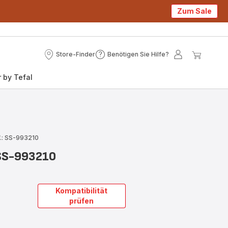
Zum Sale
Store-Finder
Benötigen Sie Hilfe?
Store-
Benötigen
Mein
Mein
Finder
Sie
Konto
Waren
 by Tefal
Hilfe?
.: SS-993210
 SS-993210
Kompatibilität
prüfen