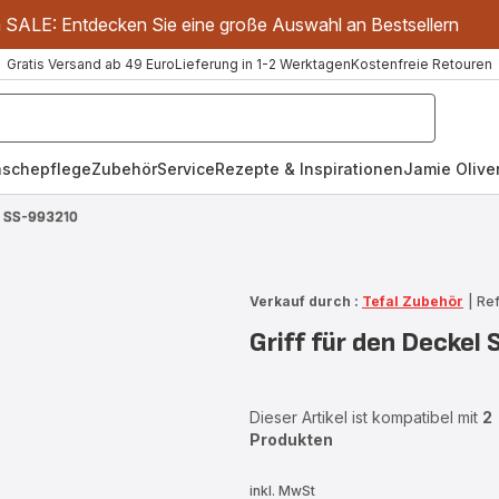
m SALE: Entdecken Sie eine große Auswahl an Bestsellern
Gratis Versand ab 49 Euro
Lieferung in 1-2 Werktagen
Kostenfreie Retouren
schepflege
Zubehör
Service
Rezepte & Inspirationen
Jamie Oliver
el SS-993210
Verkauf durch :
Tefal Zubehör
|
Ref
Griff für den Deckel
Dieser Artikel ist kompatibel mit
2
Produkten
inkl. MwSt