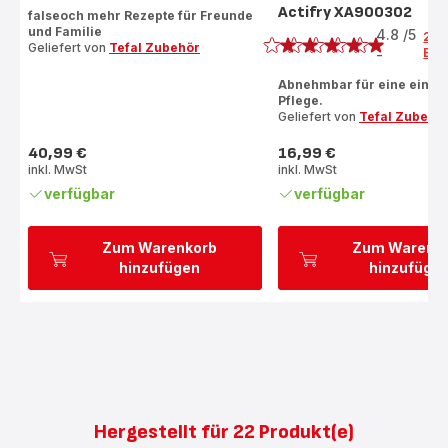
Actifry XA900302
falseoch mehr Rezepte für Freunde
Bewertung
und Familie
4.8
/5
22
Geliefert von
Tefal Zubehör
Bew
-
ratings.4.8
Abnehmbar für eine einfa
Pflege.
Geliefert von
Tefal Zubehö
40,99 €
16,99 €
Preis
Preis
inkl. MwSt
inkl. MwSt
verfügbar
verfügbar
Zum Warenkorb
Zum Warenk
hinzufügen
hinzufüge
Hergestellt für 22 Produkt(e)