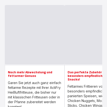
Noch mehr Abwechslung und
Das perfekte Zubehör fü
fettarmer Genuss
besonders empfindliche p
Snacks!
Garen Sie jetzt auch ganz einfach
Fettarmes Frittieren von
fettarme Rezepte mit Ihrer ActiFry
besonders empfindliche
Heißluftfritteuse, die bisher nur
panierten Speisen, wie z
mit klassischen Fritteusen oder in
Chicken Nuggets, Mozare
der Pfanne zubereitet werden
Sticks, Chicken Wings,
konnten!