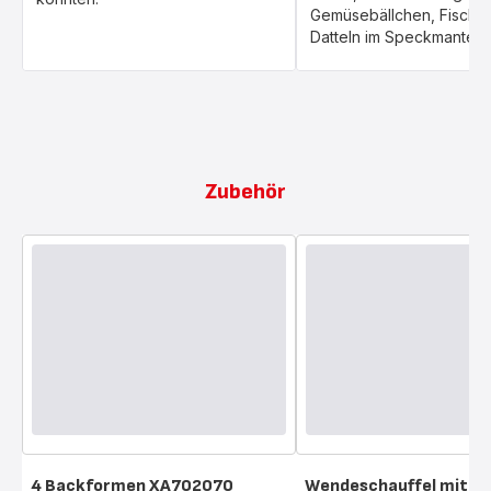
Gemüsebällchen, Fischbä
Datteln im Speckmantel u
Zubehör
4 Backformen XA702070
Wendeschauffel mit D