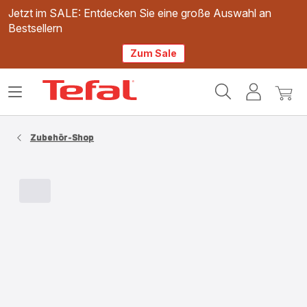
Jetzt im SALE: Entdecken Sie eine große Auswahl an
Bestsellern
Zum Sale
Tefal
Das
Mein
Mein
Homepage
Menü
Konto
Waren
öffnen
Zubehör-Shop