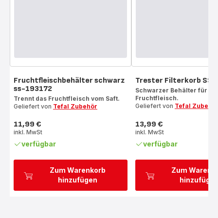
Fruchtfleischbehälter schwarz
Trester Filterkorb SS
ss-193172
Schwarzer Behälter für da
Fruchtfleisch.
Trennt das Fruchtfleisch vom Saft.
Geliefert von
Tefal Zubehö
Geliefert von
Tefal Zubehör
11,99 €
13,99 €
Preis
Preis
inkl. MwSt
inkl. MwSt
verfügbar
verfügbar
Zum Warenkorb
Zum Warenk
hinzufügen
hinzufüge