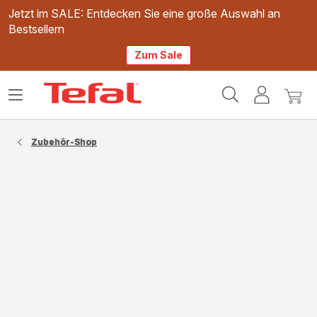
Jetzt im SALE: Entdecken Sie eine große Auswahl an
Bestsellern
Zum Sale
Tefal
Das
Mein
Mein
Homepage
Menü
Konto
Waren
öffnen
Zubehör-Shop