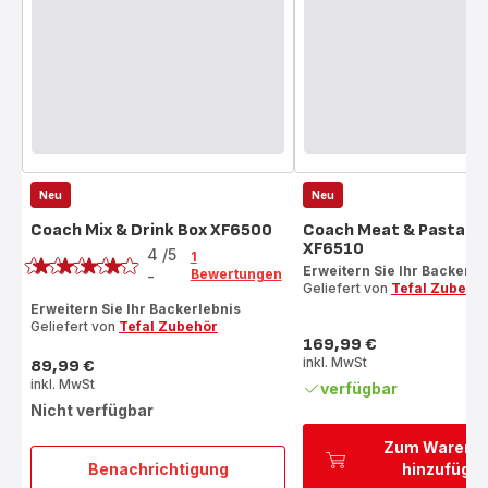
Neu
Neu
Coach Mix & Drink Box XF6500
Coach Meat & Pasta B
Bewertung
XF6510
4
/5
1
Erweitern Sie Ihr Backerle
Bewertungen
-
Bewertung
Geliefert von
Tefal Zubehö
mit
Erweitern Sie Ihr Backerlebnis
Geliefert von
Tefal Zubehör
4
169,99 €
Sternen
Preis
inkl. MwSt
89,99 €
(Durchschnitt)
Preis
inkl. MwSt
verfügbar
Nicht verfügbar
Zum Warenk
Benachrichtigung
hinzufüge
Coach