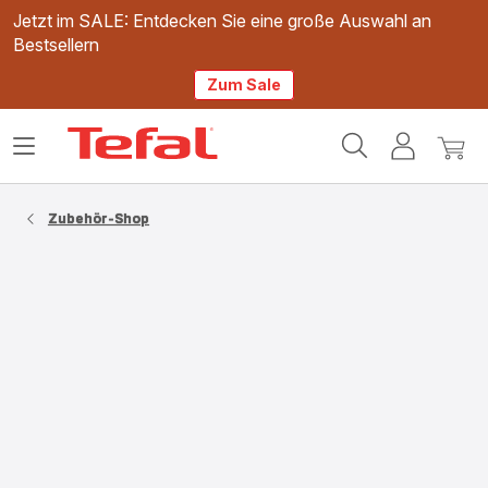
Jetzt im SALE: Entdecken Sie eine große Auswahl an
Bestsellern
Zum Sale
Tefal
Das
Mein
Mein
Homepage
Menü
Konto
Waren
öffnen
Zubehör-Shop