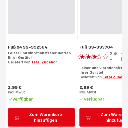
Fuß x4 SS-992564
Fuß SS-993704
Bewertung
Leiser und vibrationsfreier Betrieb
3
/5
1
Ihrer Geräte!
Bew
-
Bewertung
Geliefert von
Tefal Zubehör
mit
Leiser und vibrationsfreier
Ihrer Geräte!
3
Geliefert von
Tefal Zubehö
Sternen
(Durchschnitt)
2,99 €
2,99 €
Preis
Preis
inkl. MwSt
inkl. MwSt
verfügbar
verfügbar
Zum Warenkorb
Zum Warenk
hinzufügen
hinzufüge