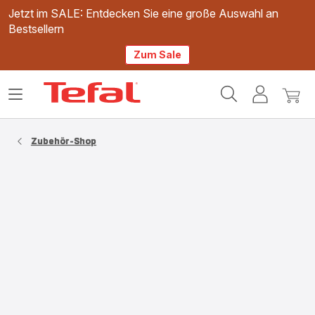
Jetzt im SALE: Entdecken Sie eine große Auswahl an
Bestsellern
Zum Sale
Tefal
Das
Mein
Mein
Homepage
Menü
Konto
Waren
öffnen
Zubehör-Shop