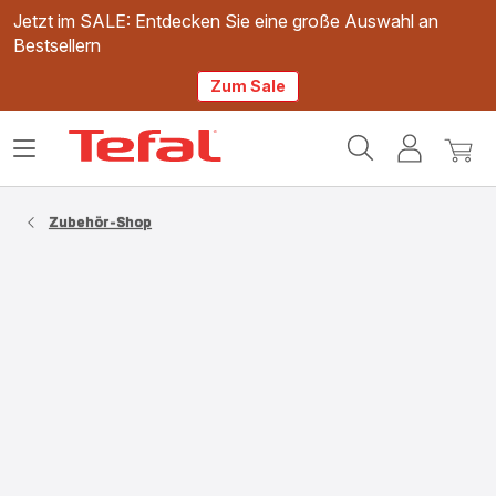
Jetzt im SALE: Entdecken Sie eine große Auswahl an
Bestsellern
Zum Sale
Tefal
Das
Mein
Mein
Homepage
Menü
Konto
Waren
öffnen
Zubehör-Shop