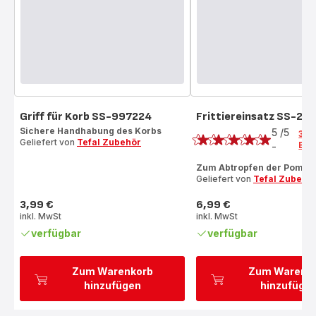
Griff für Korb SS-997224
Frittiereinsatz SS-20
Bewertung
Sichere Handhabung des Korbs
5
/5
3
Geliefert von
Tefal Zubehör
Bew
-
Bewertung
mit
Zum Abtropfen der Pomm
Geliefert von
Tefal Zubehö
5
Sternen
3,99 €
6,99 €
(Durchschnitt)
Preis
Preis
inkl. MwSt
inkl. MwSt
verfügbar
verfügbar
Zum Warenkorb
Zum Warenk
hinzufügen
hinzufüge