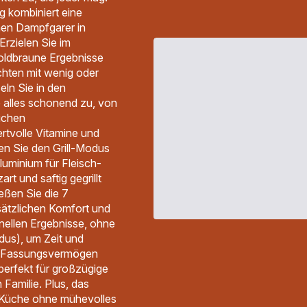
g kombiniert eine
einen Dampfgarer in
Erzielen Sie im
goldbraune Ergebnisse
richten mit wenig oder
ln Sie in den
 alles schonend zu, von
lichen
tvolle Vitamine und
en Sie den Grill-Modus
luminium für Fleisch-
rt und saftig gegrillt
ießen Sie die 7
ätzlichen Komfort und
nellen Ergebnisse, ohne
us), um Zeit und
L-Fassungsvermögen
 perfekt für großzügige
Familie. Plus, das
r Küche ohne mühevolles