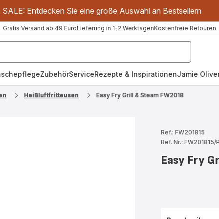
m SALE: Entdecken Sie eine große Auswahl an Bestsellern
Gratis Versand ab 49 Euro
Lieferung in 1-2 Werktagen
Kostenfreie Retouren
schepflege
Zubehör
Service
Rezepte & Inspirationen
Jamie Oliver
en
Heißluftfritteusen
Easy Fry Grill & Steam FW2018
Ref.: FW201815
Ref. Nr.: FW201815
Easy Fry G