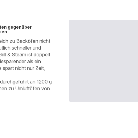
sten gegenüber
usen
leich zu Backöfen nicht
tlich schneller und
rill & Steam ist doppelt
iesparender als ein
spart nicht nur Zeit,
t durchgeführt an 1200 g
hen zu Umluftöfen von