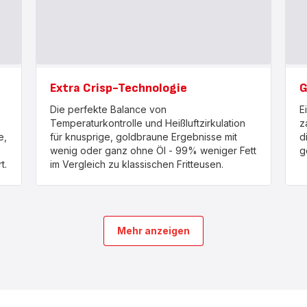
Extra Crisp-Technologie
G
Die perfekte Balance von
E
Temperaturkontrolle und Heißluftzirkulation
z
e,
für knusprige, goldbraune Ergebnisse mit
d
wenig oder ganz ohne Öl - 99% weniger Fett
g
t.
im Vergleich zu klassischen Fritteusen.
Mehr anzeigen