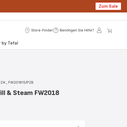
Zum Sale
Store-Finder
Benötigen Sie Hilfe?
Store-
Benötigen
Mein
Mein
Finder
Sie
Konto
Waren
 by Tefal
Hilfe?
/PZA
,
FW201815/PZB
rill & Steam FW2018