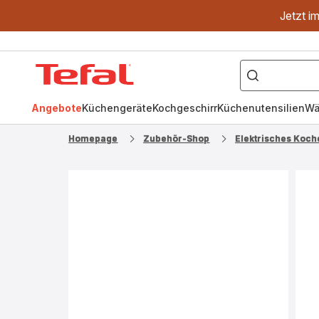
Jetzt i
["OptiGrill","Easy
Fry","Pfanne"]
Tefal
Homepage
Angebote
Küchengeräte
Kochgeschirr
Küchenutensilien
Wä
Homepage
Zubehör-Shop
Elektrisches Koch