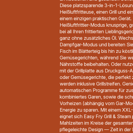
Diese platzsparende 3-in-1-Lösun
Heißluftfritteuse, einen Grill und 
einem einzigen praktischen Gerät. 
Heißluftfrittier-Modus knusprige, 
bei all Ihren frittierten Lieblingsge
ganz ohne zusätzliches Öl. Wechse
Dampfgar-Modus und bereiten Sie
Fisch im Blätterteig bis hin zu köst
Gemüsegerichten, während Sie wer
Nährstoffe beibehalten. Oder nutz
mit der Grillplatte aus Druckguss-A
oder Gemüsegerichte, die perfekt za
werden inklusive Grillstreifen. Gen
automatischen Programme für zus
kombiniertes Garen, sowie die sch
Vorheizen (abhängig vom Gar-Mod
Energie zu sparen. Mit einem XX
eignet sich Easy Fry Grill & Steam
Mahlzeiten im Kreise der gesamten 
pflegeleichte Design — Zeit in de