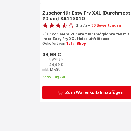
Zubehör für Easy Fry XXL (Durchmess
20 cm) XA113010
Bewertung
3.5
/5
-
56 Bewertungen
ratings.3.5
Für noch mehr Zubereitungsmöglichkeiten mit
Ihrer Easy Fry XXL Heissluftfritteuse!
Geliefert von
Tefal Shop
33,99 €
Preis
UVP
*
34,99 €
inkl. MwSt
verfügbar
Zum Warenkorb hinzufügen