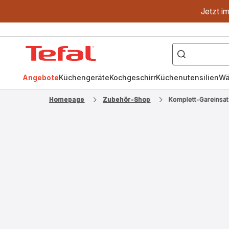
Jetzt i
["OptiGrill","Easy
Fry","Pfanne"]
Tefal
Homepage
Angebote
Küchengeräte
Kochgeschirr
Küchenutensilien
Wä
Homepage
Zubehör-Shop
Komplett-Gareinsa