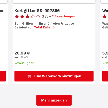
er
Korbgitter SS-997856
Wa
Bewertung
Bewe
3
/5
-
2 Bewertungen
Bewertung
Bew
Zum Grillen mit Ihrer ölfreien Fritteuse
Was
mit
mit
Geliefert von
Tefal Zubehör
Gel
3
5
Sternen
Ste
(Durchschnitt)
(Du
20,99 €
5,
Preis
Prei
inkl. MwSt
inkl
verfügbar
v
Zum Warenkorb hinzufügen
Mehr anzeigen