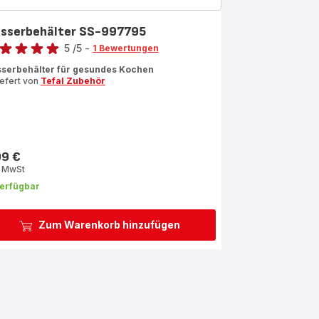
sserbehälter SS-997795
rtung
5
/5
-
1 Bewertungen
ertung
serbehälter für gesundes Kochen
iefert von
Tefal Zubehör
rnen
rchschnitt)
99 €
s
. MwSt
erfügbar
Zum Warenkorb hinzufügen