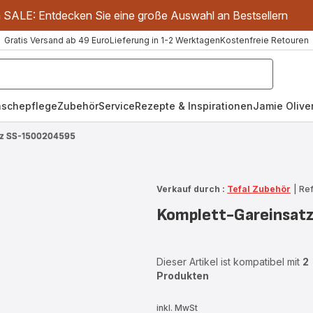
m SALE: Entdecken Sie eine große Auswahl an Bestsellern
Gratis Versand ab 49 Euro
Lieferung in 1-2 Werktagen
Kostenfreie Retouren
schepflege
Zubehör
Service
Rezepte & Inspirationen
Jamie Oliver
tz SS-1500204595
Verkauf durch :
Tefal Zubehör
|
Re
Komplett-Gareinsat
Dieser Artikel ist kompatibel mit
2
Produkten
inkl. MwSt