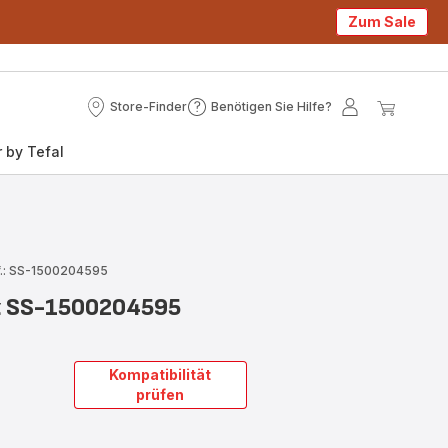
Zum Sale
Store-Finder
Benötigen Sie Hilfe?
Store-
Benötigen
Mein
Mein
Finder
Sie
Konto
Waren
 by Tefal
Hilfe?
f.: SS-1500204595
z SS-1500204595
Kompatibilität
prüfen