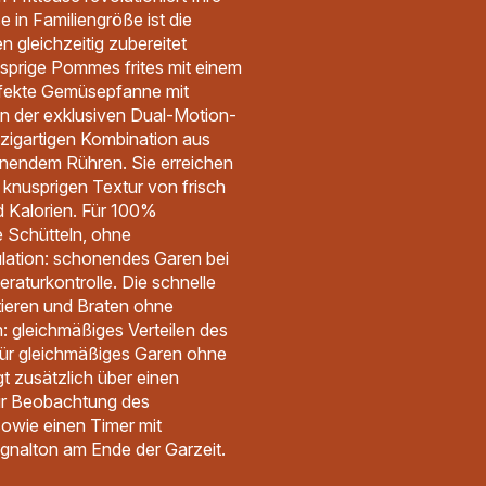
e in Familiengröße ist die
en gleichzeitig zubereitet
prige Pommes frites mit einem
erfekte Gemüsepfanne mit
von der exklusiven Dual-Motion-
nzigartigen Kombination aus
nendem Rühren. Sie erreichen
r knusprigen Textur von frisch
d Kalorien. Für 100%
 Schütteln, ohne
ulation: schonendes Garen bei
raturkontrolle. Die schnelle
ttieren und Braten ohne
: gleichmäßiges Verteilen des
für gleichmäßiges Garen ohne
t zusätzlich über einen
ur Beobachtung des
owie einen Timer mit
gnalton am Ende der Garzeit.