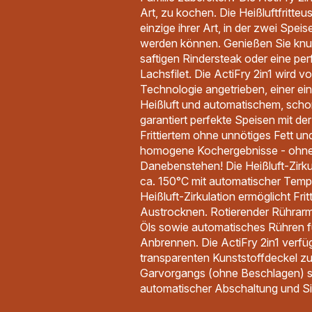
Art, zu kochen. Die Heißluftfritteus
einzige ihrer Art, in der zwei Speis
werden können. Genießen Sie knus
saftigen Rindersteak oder eine p
Lachsfilet. Die ActiFry 2in1 wird 
Technologie angetrieben, einer ei
Heißluft und automatischem, scho
garantiert perfekte Speisen mit de
Frittiertem ohne unnötiges Fett un
homogene Kochergebnisse - ohne
Danebenstehen! Die Heißluft-Zirk
ca. 150°C mit automatischer Tempe
Heißluft-Zirkulation ermöglicht Fri
Austrocknen. Rotierender Rührarm
Öls sowie automatisches Rühren 
Anbrennen. Die ActiFry 2in1 verfüg
transparenten Kunststoffdeckel z
Garvorgangs (ohne Beschlagen) s
automatischer Abschaltung und Si