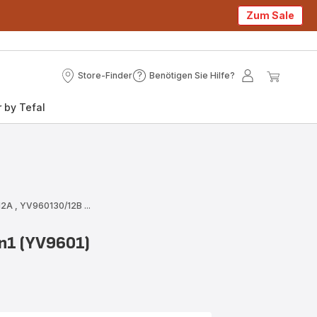
Zum Sale
Store-Finder
Benötigen Sie Hilfe?
Store-
Benötigen
Mein
Mein
Finder
Sie
Konto
Waren
 by Tefal
Hilfe?
/12A
,
YV960130/12B
...
n1 (YV9601)