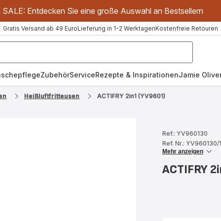
m SALE: Entdecken Sie eine große Auswahl an Bestsellern
Gratis Versand ab 49 Euro
Lieferung in 1-2 Werktagen
Kostenfreie Retouren
schepflege
Zubehör
Service
Rezepte & Inspirationen
Jamie Oliver
en
Heißluftfritteusen
ACTIFRY 2in1 (YV9601)
Ref.: YV960130
Ref. Nr.: YV960130
Mehr anzeigen
ACTIFRY 2i