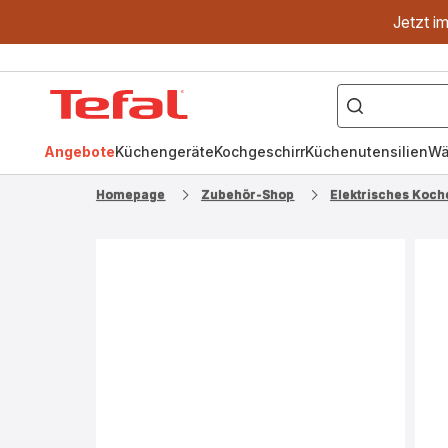
Jetzt i
["OptiGrill","Easy
Fry","Pfanne"]
Tefal
Homepage
Angebote
Küchengeräte
Kochgeschirr
Küchenutensilien
Wä
Homepage
Zubehör-Shop
Elektrisches Koch