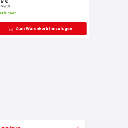
99 €
s
. MwSt
erfügbar
Zum Warenkorb hinzufügen
unterladen