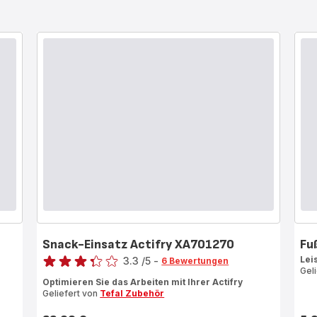
Snack-Einsatz Actifry XA701270
Fu
Bewertung
Lei
3.3
/5
-
6 Bewertungen
Gel
ratings.3.3
Optimieren Sie das Arbeiten mit Ihrer Actifry
Geliefert von
Tefal Zubehör