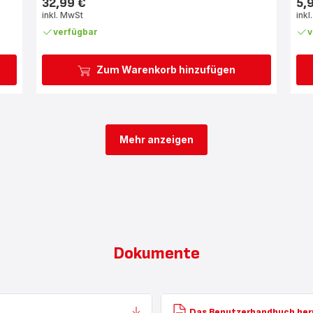
32,99 €
5,
Preis
Prei
inkl. MwSt
inkl
verfügbar
v
Zum Warenkorb hinzufügen
Mehr anzeigen
Dokumente
Das Benutzerhandbuch her