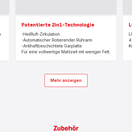
Patentierte 2in1-Technologie
L
n
-Heißluft-Zirkulation
L
-Automatischer Rotierender Rührarm
4
-Antihaftbeschichtete Garplatte
K
Für eine vollwertige Mahlzeit mit weniger Fett.
Mehr anzeigen
Zubehör