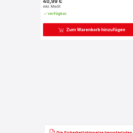
40,99 €
Preis
inkl. MwSt
verfügbar
Zum Warenkorb hinzufügen
Die Sicherheitshinweise herunterladen