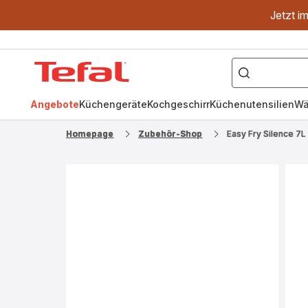
Jetzt i
["OptiGrill","Easy
Fry","Pfanne"]
Tefal
Homepage
Angebote
Küchengeräte
Kochgeschirr
Küchenutensilien
Wä
Homepage
Zubehör-Shop
Easy Fry Silence 7L