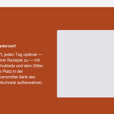
ederzeit!
7L jeden Tag optimal —
kerer Rezepte zu — mit
chublade und dem Gitter.
 Platz in der
bensmittel dank des
ühlschrank aufbewahren.