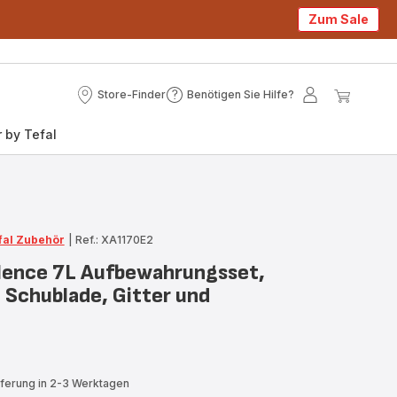
Zum Sale
Store-Finder
Benötigen Sie Hilfe?
Store-
Benötigen
Mein
Mein
Finder
Sie
Konto
Waren
 by Tefal
Hilfe?
fal Zubehör
|
Ref.: XA1170E2
ilence 7L Aufbewahrungsset,
 Schublade, Gitter und
eferung in 2-3 Werktagen