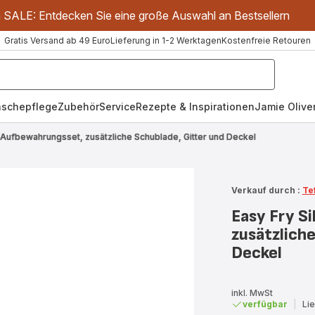
m SALE: Entdecken Sie eine große Auswahl an Bestsellern
Gratis Versand ab 49 Euro
Lieferung in 1-2 Werktagen
Kostenfreie Retouren
schepflege
Zubehör
Service
Rezepte & Inspirationen
Jamie Oliver
 Aufbewahrungsset, zusätzliche Schublade, Gitter und Deckel
Verkauf durch :
Te
Easy Fry S
zusätzliche
Deckel
inkl. MwSt
verfügbar
|
Li