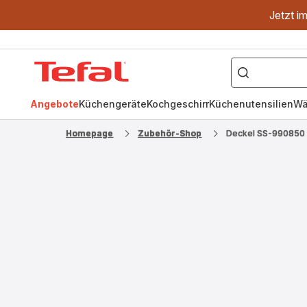
Jetzt i
["OptiGrill","Easy
Fry","Pfanne"]
Tefal
Homepage
Angebote
Küchengeräte
Kochgeschirr
Küchenutensilien
Wä
Homepage
Zubehör-Shop
Deckel SS-990850