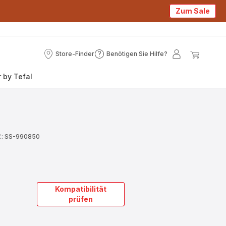
Zum Sale
Store-Finder
Benötigen Sie Hilfe?
Store-
Benötigen
Mein
Mein
Finder
Sie
Konto
Waren
 by Tefal
Hilfe?
.: SS-990850
Kompatibilität
prüfen