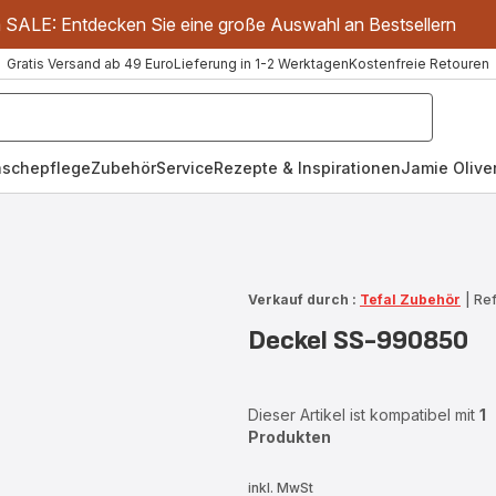
m SALE: Entdecken Sie eine große Auswahl an Bestsellern
Gratis Versand ab 49 Euro
Lieferung in 1-2 Werktagen
Kostenfreie Retouren
schepflege
Zubehör
Service
Rezepte & Inspirationen
Jamie Oliver
Verkauf durch :
Tefal Zubehör
|
Ref
Deckel SS-990850
Dieser Artikel ist kompatibel mit
1
Produkten
inkl. MwSt