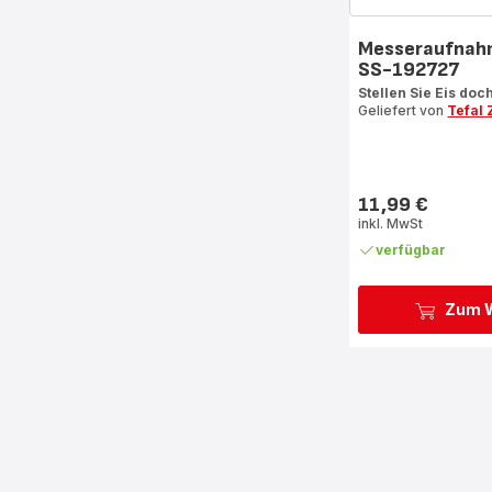
Messeraufnah
SS-192727
Stellen Sie Eis doc
Geliefert von
Tefal
11,99 €
Preis
inkl. MwSt
verfügbar
Zum W