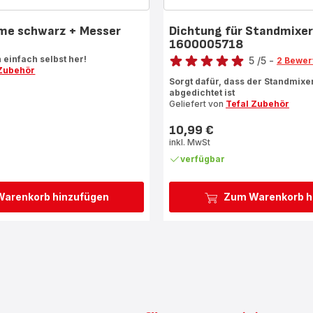
me schwarz + Messer
Dichtung für Standmixer
1600005718
Bewertung
h einfach selbst her!
5
/5
-
2 Bewer
 Zubehör
Bewertung
Sorgt dafür, dass der Standmixe
mit
abgedichtet ist
5
Geliefert von
Tefal Zubehör
Sternen
10,99 €
(Durchschnitt)
Preis
inkl. MwSt
verfügbar
arenkorb hinzufügen
Zum Warenkorb h