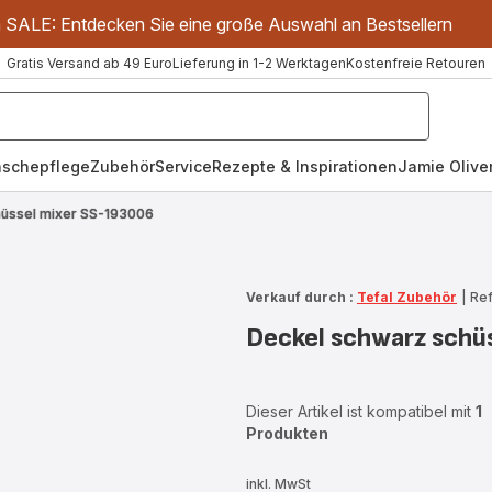
m SALE: Entdecken Sie eine große Auswahl an Bestsellern
Gratis Versand ab 49 Euro
Lieferung in 1-2 Werktagen
Kostenfreie Retouren
schepflege
Zubehör
Service
Rezepte & Inspirationen
Jamie Oliver
hüssel mixer SS-193006
Verkauf durch :
Tefal Zubehör
|
Ref
Deckel schwarz schü
Dieser Artikel ist kompatibel mit
1
Produkten
inkl. MwSt