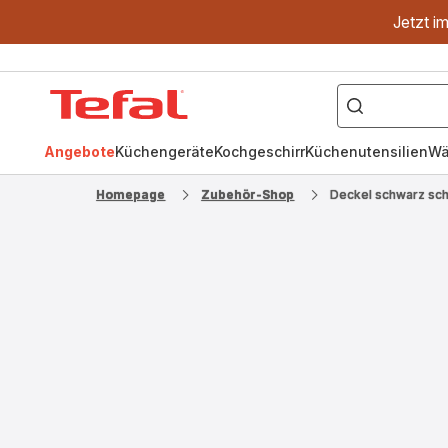
Jetzt i
["OptiGrill","Easy
Fry","Pfanne"]
Tefal
Homepage
Angebote
Küchengeräte
Kochgeschirr
Küchenutensilien
Wä
Homepage
Zubehör-Shop
Deckel schwarz sc