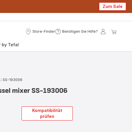
Zum Sale
Store-Finder
Benötigen Sie Hilfe?
Store-
Benötigen
Mein
Mein
Finder
Sie
Konto
Waren
 by Tefal
Hilfe?
.: SS-193006
ssel mixer SS-193006
Kompatibilität
prüfen