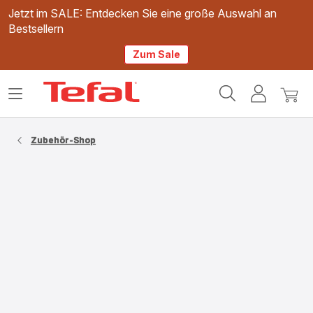
Jetzt im SALE: Entdecken Sie eine große Auswahl an
Bestsellern
Zum Sale
Tefal
Das
Mein
Mein
Homepage
Menü
Konto
Waren
öffnen
Zubehör-Shop