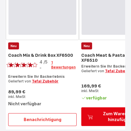
Neu
Neu
Coach Mix & Drink Box XF6500
Coach Meat & Pasta B
Bewertung
XF6510
4
/5
1
Erweitern Sie Ihr Backerle
Bewertungen
-
Bewertung
Geliefert von
Tefal Zubehö
mit
Erweitern Sie Ihr Backerlebnis
Geliefert von
Tefal Zubehör
4
169,99 €
Sternen
Preis
inkl. MwSt
89,99 €
(Durchschnitt)
Preis
inkl. MwSt
verfügbar
Nicht verfügbar
Zum Warenk
Benachrichtigung
hinzufüge
Coach
Mix