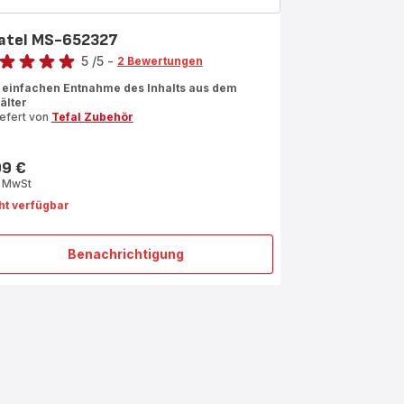
atel MS-652327
rtung
5
/5
-
2 Bewertungen
ertung
 einfachen Entnahme des Inhalts aus dem
älter
iefert von
Tefal Zubehör
rnen
rchschnitt)
99 €
s
. MwSt
ht verfügbar
Benachrichtigung
Spatel
MS-
652327