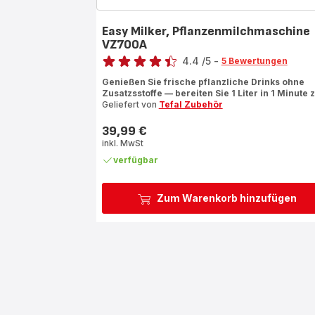
Easy Milker, Pflanzenmilchmaschine
VZ700A
Bewertung
4.4
/5
-
5 Bewertungen
ratings.4.4
Genießen Sie frische pflanzliche Drinks ohne
Zusatzsstoffe — bereiten Sie 1 Liter in 1 Minute z
Geliefert von
Tefal Zubehör
39,99 €
Preis
inkl. MwSt
verfügbar
Zum Warenkorb hinzufügen