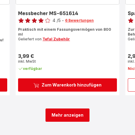
Messbecher MS-651614
Sp
Bewertung
Bewe
4
/5
-
6 Bewertungen
Bewertung
Bew
Praktisch mit einem Fassungsvermögen von 800
Zur
mit
mit
ml
Beh
4
5
Geliefert von
Tefal Zubehör
Gel
u!
Sternen
Ste
(Durchschnitt)
(Du
3,99 €
2,
Preis
Prei
inkl. MwSt
inkl
verfügbar
Nic
Zum Warenkorb hinzufügen
Mehr anzeigen