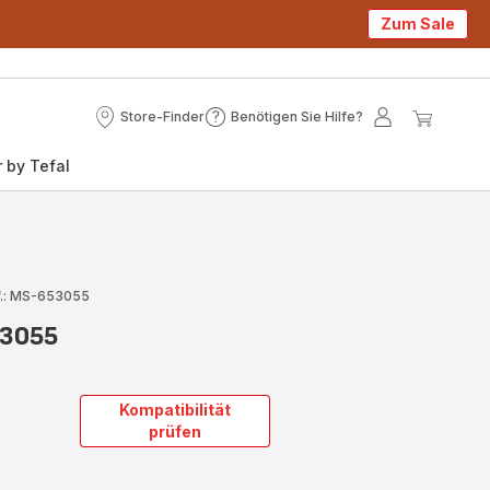
Zum Sale
Store-Finder
Benötigen Sie Hilfe?
Store-
Benötigen
Mein
Mein
Finder
Sie
Konto
Waren
 by Tefal
Hilfe?
f.: MS-653055
53055
Kompatibilität
prüfen