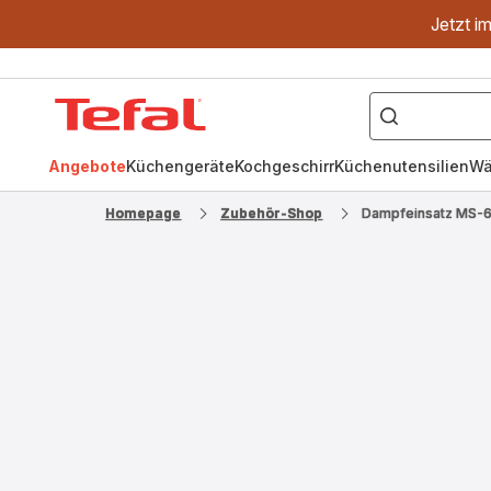
Jetzt i
["OptiGrill","Easy
Fry","Pfanne"]
Tefal
Homepage
Angebote
Küchengeräte
Kochgeschirr
Küchenutensilien
Wä
Homepage
Zubehör-Shop
Dampfeinsatz MS-