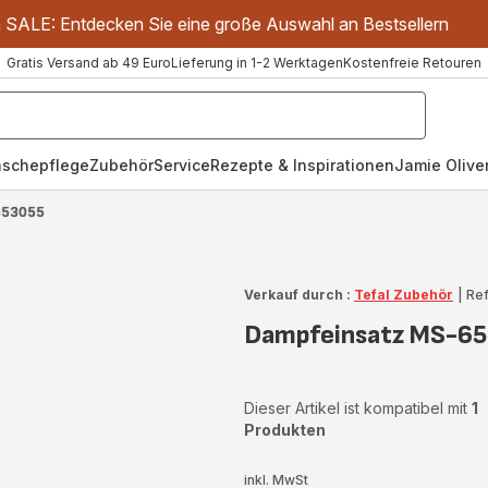
m SALE: Entdecken Sie eine große Auswahl an Bestsellern
Gratis Versand ab 49 Euro
Lieferung in 1-2 Werktagen
Kostenfreie Retouren
schepflege
Zubehör
Service
Rezepte & Inspirationen
Jamie Oliver
653055
Verkauf durch :
Tefal Zubehör
|
Re
Dampfeinsatz MS-6
Dieser Artikel ist kompatibel mit
1
Produkten
inkl. MwSt